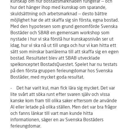
kunskap om hur bostadsmarknaden fungerar – och
hur det hänger ihop med kunskap om sparande,
skuldsättning och arbetsmarknad – desto bättre
möjlighet har de att skaffa sig sin första, egna bostad.
Med den hypotesen som grund genomförde Svenska
Bostäder och SBAB en gemensam workshop som
nystade i hur vi ska förstå hur kunskapsnivån ser ut
idag, hur vi ska nå ut till unga och hur vi kan hitta ett
sätt som minskar barriärerna till att skaffa sig en egen
bostad. Resultatet blev att SBAB utvecklade
spelkonceptet BostadsQuestet. Spelet har nu testats
på den första gruppen ferieungdomar hos Svenska
Bostäder, med mycket goda resultat.
- Det har varit kul, man fick lära sig mycket. Det var
lite svårt att söka runt efter svaren själv och vissa
kanske kom fram till olika saker eftersom de använde
AI eller letade på olika ställen. Men det var bra frågor
och fanns länkar till vart man kunde hitta
informationen, säger en av Svenska Bostäders
ferieungdomar.