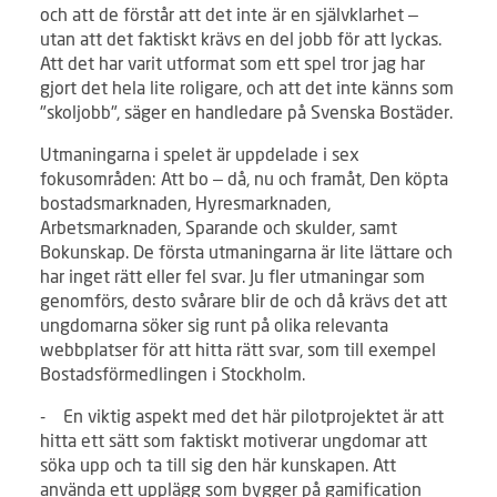
och att de förstår att det inte är en självklarhet –
utan att det faktiskt krävs en del jobb för att lyckas.
Att det har varit utformat som ett spel tror jag har
gjort det hela lite roligare, och att det inte känns som
"skoljobb", säger en handledare på Svenska Bostäder.
Utmaningarna i spelet är uppdelade i sex
fokusområden: Att bo – då, nu och framåt, Den köpta
bostadsmarknaden, Hyresmarknaden,
Arbetsmarknaden, Sparande och skulder, samt
Bokunskap. De första utmaningarna är lite lättare och
har inget rätt eller fel svar. Ju fler utmaningar som
genomförs, desto svårare blir de och då krävs det att
ungdomarna söker sig runt på olika relevanta
webbplatser för att hitta rätt svar, som till exempel
Bostadsförmedlingen i Stockholm.
- En viktig aspekt med det här pilotprojektet är att
hitta ett sätt som faktiskt motiverar ungdomar att
söka upp och ta till sig den här kunskapen. Att
använda ett upplägg som bygger på gamification