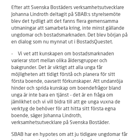
Efter att Svenska Bostäders verksamhetsutvecklare
Johanna Lindroth deltagit på SBAB:s styrelsemöte
blev det tydligt att det fanns flera gemensamma
utmaningar att samarbeta kring, inte minst gällande
ungdomar och bostadsmarknaden. Det blev början på
en dialog som nu mynnat ut i BostadsQuestet.
- Vi vet att kunskapen om bostadsmarknaden
varierar stort mellan olika åldersgrupper och
bakgrunder. Det är viktigt att alla unga får
möjligheten att tidigt förstå och planera för sitt
första boende, oavsett förkunskaper. Att undanröja
hinder och sprida kunskap om boendefrågor bland
unga är inte bara en tjänst - det är en fråga om
jämlikhet och vi vill bidra till att ge unga vuxna de
verktyg de behöver för att hitta sitt första egna
boende, säger Johanna Lindroth,
verksamhetsutvecklare på Svenska Bostäder.
SBAB har en hypotes om att ju tidigare ungdomar får