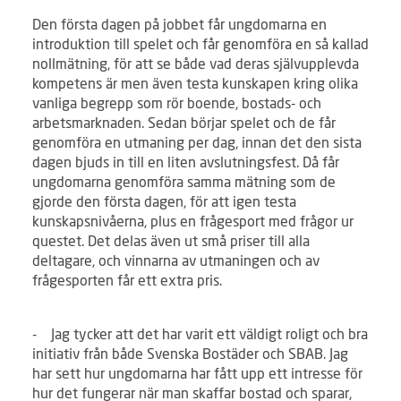
Den första dagen på jobbet får ungdomarna en
introduktion till spelet och får genomföra en så kallad
nollmätning, för att se både vad deras självupplevda
kompetens är men även testa kunskapen kring olika
vanliga begrepp som rör boende, bostads- och
arbetsmarknaden. Sedan börjar spelet och de får
genomföra en utmaning per dag, innan det den sista
dagen bjuds in till en liten avslutningsfest. Då får
ungdomarna genomföra samma mätning som de
gjorde den första dagen, för att igen testa
kunskapsnivåerna, plus en frågesport med frågor ur
questet. Det delas även ut små priser till alla
deltagare, och vinnarna av utmaningen och av
frågesporten får ett extra pris.
- Jag tycker att det har varit ett väldigt roligt och bra
initiativ från både Svenska Bostäder och SBAB. Jag
har sett hur ungdomarna har fått upp ett intresse för
hur det fungerar när man skaffar bostad och sparar,