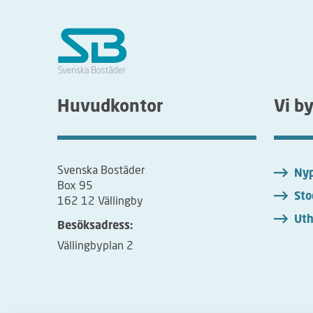
Huvudkontor
Vi b
Svenska Bostäder
Nyp
Box 95
Sto
162 12 Vällingby
Uth
Besöksadress:
Vällingbyplan 2