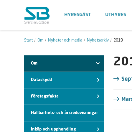
HYRESGÄST
UTHYRES
Start
Om
Nyheter och media
Nyhetsarkiv
2019
20
Om
Sep
Dataskydd
Företagsfakta
Mar
Hållbarhets- och årsredovisningar
Inköp och upphandling