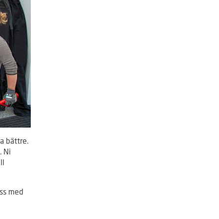
a bättre.
. Ni
ll
oss med