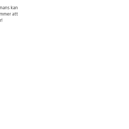
ammans kan
kommer att
r!