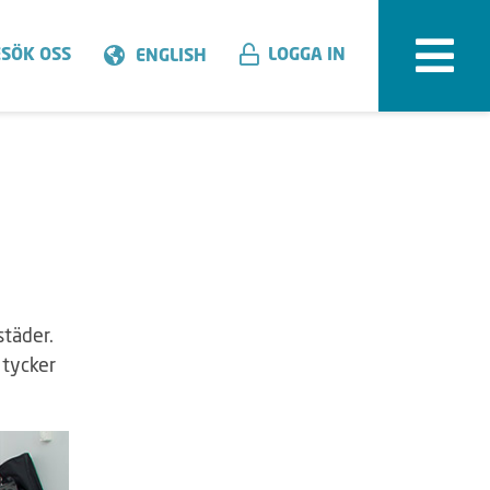
SÖK OSS
LOGGA IN
ENGLISH
städer.
 tycker