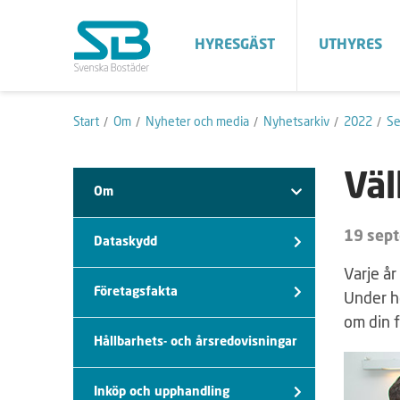
HYRESGÄST
UTHYRES
Start
Om
Nyheter och media
Nyhetsarkiv
2022
S
Vä
Om
19 sep
Dataskydd
Varje år
Företagsfakta
Under hö
om din f
Hållbarhets- och årsredovisningar
Inköp och upphandling