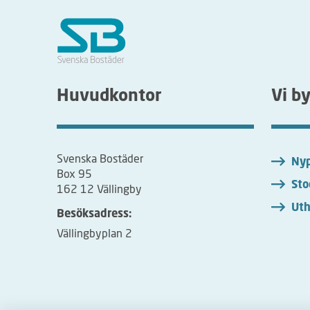
Huvudkontor
Vi b
Svenska Bostäder
Nyp
Box 95
Sto
162 12 Vällingby
Uth
Besöksadress:
Vällingbyplan 2