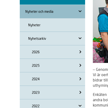
Nyheter och media
Nyheter
Nyhetsarkiv
2026
2025
– Genom a
Vi är oer
2024
bidrar ti
uthyrnin
2023
Enkäten 
andra bo
kommunik
2022