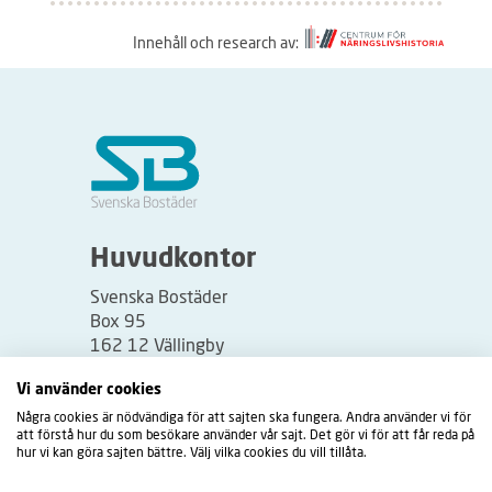
Innehåll och research av:
S
å
h
ä
r
f
u
Huvudkontor
n
Svenska Bostäder
g
Box 95
e
162 12 Vällingby
r
Besöksadress:
Vi använder cookies
a
Vällingbyplan 2
Några cookies är nödvändiga för att sajten ska fungera. Andra använder vi för
r
att förstå hur du som besökare använder vår sajt. Det gör vi för att får reda på
t
hur vi kan göra sajten bättre. Välj vilka cookies du vill tillåta.
i