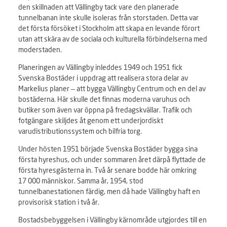
den skillnaden att Vällingby tack vare den planerade
tunnelbanan inte skulle isoleras från storstaden. Detta var
det första försöket i Stockholm att skapa en levande förort
utan att skära av de sociala och kulturella förbindelserna med
moderstaden.
Planeringen av Vällingby inleddes 1949 och 1951 fick
Svenska Bostäder i uppdrag att realisera stora delar av
Markelius planer – att bygga Vällingby Centrum och en del av
bostäderna. Här skulle det finnas moderna varuhus och
butiker som även var öppna på fredagskvällar. Trafik och
fotgängare skiljdes åt genom ett underjordiskt
varudistributionssystem och bilfria torg.
Under hösten 1951 började Svenska Bostäder bygga sina
första hyreshus, och under sommaren året därpå flyttade de
första hyresgästerna in. Två år senare bodde här omkring
17 000 människor. Samma år, 1954, stod
tunnelbanestationen färdig, men då hade Vällingby haft en
provisorisk station i två år.
Bostadsbebyggelsen i Vällingby kärnområde utgjordes till en