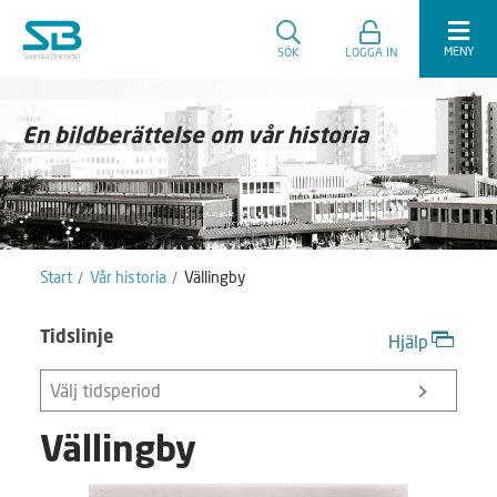
MENY
SÖK
LOGGA IN
En bildberättelse om vår historia
Start
Vår historia
Vällingby
Tidslinje
Hjälp
Välj tidsperiod
Vällingby