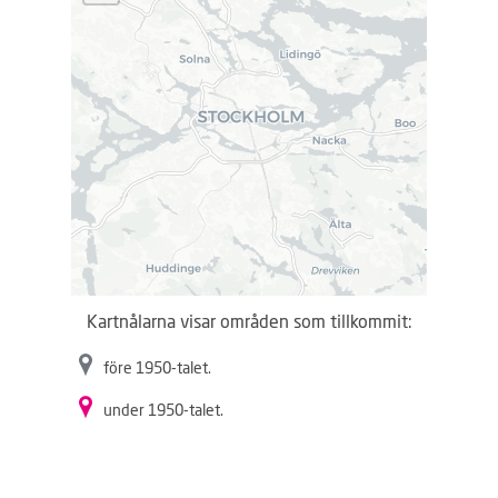
a
r
.
.
.
Kartnålarna visar områden som tillkommit:
före 1950-talet.
under 1950-talet.