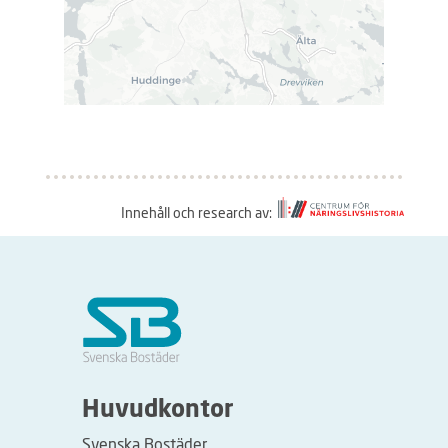
Innehåll och research av:
S
å
h
ä
r
f
u
Huvudkontor
n
Svenska Bostäder