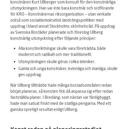
konstnären Kurt Ullberger som konsult för den konstnärliga
utsmyckningen. Han var inte bara konstnär och ordförande
för KRO – Konstnärernas riksorganisation – utan verkade
också som socialdemokratisk landstingspolitiker med
uppdrag i bland annat Stockholms skönhetsråd. På uppdrag
av Svenska Bostäder planerade och föreslog Ullberg
konstnärlig utsmyckning efter följande principer:
Alla konstinriktningar skulle vara företrädda, både
modernt och radikalt och mer traditionellt.
Utsmyckningen skulle göras i olika tekniker.
Gamla och unga konstnärer, kvinnliga och manliga, skulle
ges uppdrag.
När Ullberg tillträdde hade många bostadsområden redan
börjat planeras, så konsten fick då anpassa sig efter redan
fastställda planer. I Bredäng, som nästan var färdigbyggt,
hade man satsat friskt med de statliga pengarna. Med ett
ganska spretigt resultat enligt Ullberg.