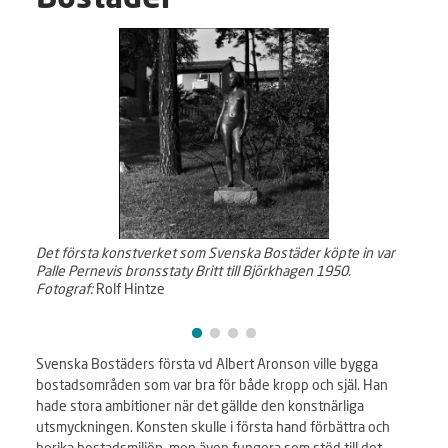
Bostäder
Det första konstverket som Svenska Bostäder köpte in var
Med bi
Palle Pernevis bronsstaty Britt till Björkhagen 1950.
Bostä
Fotograf:
Rolf Hintze
av bo
1963–
Fotog
Svenska Bostäders första vd Albert Aronson ville bygga
bostadsområden som var bra för både kropp och själ. Han
hade stora ambitioner när det gällde den konstnärliga
utsmyckningen. Konsten skulle i första hand förbättra och
berika bostadsmiljön, men även fungera som stöd till det