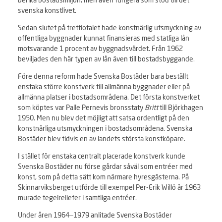
svenska konstlivet.
Sedan slutet på trettiotalet hade konstnärlig utsmyckning av
offentliga byggnader kunnat finansieras med statliga lån
motsvarande 1 procent av byggnadsvärdet. Från 1962
beviljades den här typen av lån även till bostadsbyggande.
Före denna reform hade Svenska Bostäder bara beställt
enstaka större konstverk till allmänna byggnader eller på
allmänna platser i bostadsområdena. Det första konstverket
som köptes var Palle Pernevis bronsstaty
Britt
till Björkhagen
1950. Men nu blev det möjligt att satsa ordentligt på den
konstnärliga utsmyckningen i bostadsområdena. Svenska
Bostäder blev tidvis en av landets största konstköpare.
I stället för enstaka centralt placerade konstverk kunde
Svenska Bostäder nu förse gårdar såväl som entréer med
konst, som på detta sätt kom närmare hyresgästerna. På
Skinnarviksberget utförde till exempel Per-Erik Willö år 1963
murade tegelreliefer i samtliga entréer.
Under åren 1964–1979 anlitade Svenska Bostäder