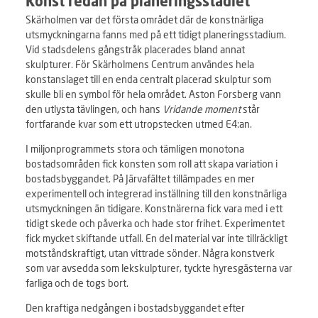
Konst redan på planeringsstadiet
Skärholmen var det första området där de konstnärliga
utsmyckningarna fanns med på ett tidigt planeringsstadium.
Vid stadsdelens gångstråk placerades bland annat
skulpturer. För Skärholmens Centrum användes hela
konstanslaget till en enda centralt placerad skulptur som
skulle bli en symbol för hela området. Aston Forsberg vann
den utlysta tävlingen, och hans
Vridande moment
står
fortfarande kvar som ett utropstecken utmed E4:an.
I miljonprogrammets stora och tämligen monotona
bostadsområden fick konsten som roll att skapa variation i
bostadsbyggandet. På Järvafältet tillämpades en mer
experimentell och integrerad inställning till den konstnärliga
utsmyckningen än tidigare. Konstnärerna fick vara med i ett
tidigt skede och påverka och hade stor frihet. Experimentet
fick mycket skiftande utfall. En del material var inte tillräckligt
motståndskraftigt, utan vittrade sönder. Några konstverk
som var avsedda som lekskulpturer, tyckte hyresgästerna var
farliga och de togs bort.
Den kraftiga nedgången i bostadsbyggandet efter