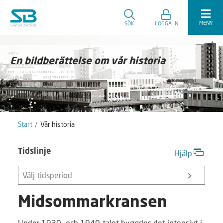
MENY
SÖK
LOGGA IN
En bildberättelse om vår historia
Start
Vår historia
Tidslinje
Hjälp
Välj tidsperiod
Midsommarkransen
Under 1930- och 1940-talet byggdes det intensivt i