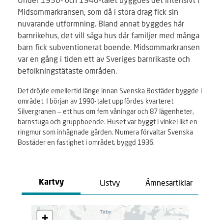
Midsommarkransen, som då i stora drag fick sin
nuvarande utformning. Bland annat byggdes här
barnrikehus, det vill säga hus där familjer med många
barn fick subventionerat boende. Midsommarkransen
var en gång i tiden ett av Sveriges barnrikaste och
befolkningstätaste områden.
Det dröjde emellertid länge innan Svenska Bostäder byggde i
området. I början av 1990-talet uppfördes kvarteret
Silvergranen – ett hus om fem våningar och 87 lägenheter,
barnstuga och gruppboende. Huset var byggt i vinkel likt en
ringmur som inhägnade gården. Numera förvaltar Svenska
Bostäder en fastighet i området, byggd 1936.
Listvy
Ämnesartiklar
Kartvy
L
+
a