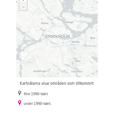
d
-
d
a
r
.
.
.
Kartnålarna visar områden som tillkommit:
före 1990-talet.
under 1990-talet.