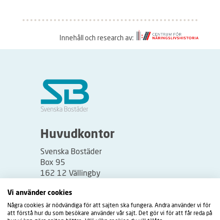
Innehåll och research av:
S
å
h
ä
r
f
u
Huvudkontor
n
Svenska Bostäder
g
Box 95
e
162 12 Vällingby
r
Besöksadress:
Vi använder cookies
a
Vällingbyplan 2
Några cookies är nödvändiga för att sajten ska fungera. Andra använder vi för
r
att förstå hur du som besökare använder vår sajt. Det gör vi för att får reda på