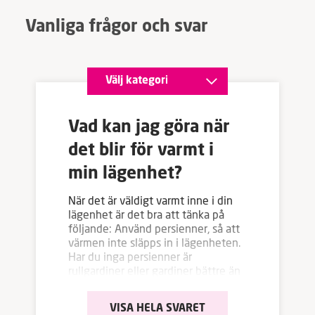
Vanliga frågor och svar
Vad kan jag göra när
det blir för varmt i
min lägenhet?
När det är väldigt varmt inne i din
lägenhet är det bra att tänka på
följande: Använd persienner, så att
värmen inte släpps in i lägenheten.
Har du inga persienner är
rullgardiner eller gardiner bättre än
ingenting, men de är inte lika
effektiva som persienner eftersom
de inte stänger ute värmen från