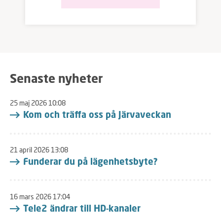
lägenheten. Öppna inga fönster när
utomhustemperaturen är över 20
grader och solen ligger på, för då
släpper du in värmen. Öppna och
vädra, gärna med korsdrag, när det
svalnat på kvällen/natten. Investera
i en bords- eller golvfläkt. Luften
som kommer in via ventilationen
Senaste nyheter
kan inte kylas ned, den är 20 grader
året om.
25 maj 2026 10:08
Kom och träffa oss på Järvaveckan
21 april 2026 13:08
Funderar du på lägenhetsbyte?
16 mars 2026 17:04
Tele2 ändrar till HD-kanaler