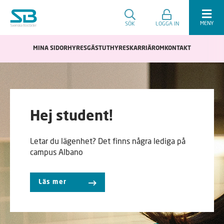
MENY
SÖK
LOGGA IN
MINA SIDOR
HYRESGÄST
UTHYRES
KARRIÄR
OM
KONTAKT
Hej student!
Letar du lägenhet? Det finns några lediga på
campus Albano
Läs mer