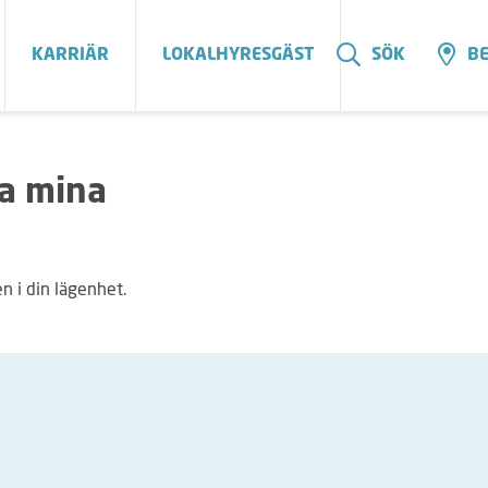
KARRIÄR
LOKALHYRESGÄST
SÖK
BE
sa mina
en i din lägenhet.