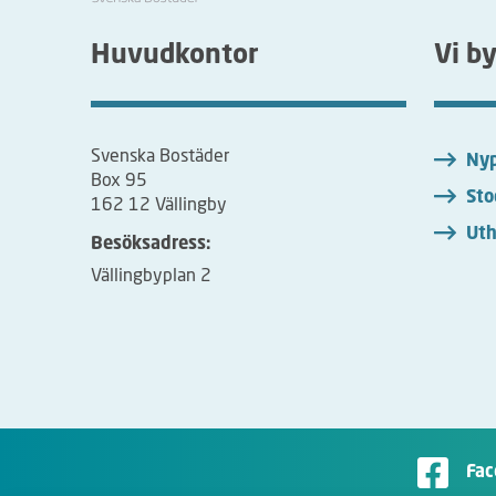
Huvudkontor
Vi b
Svenska Bostäder
Nyp
Box 95
Sto
162 12 Vällingby
Uth
Besöksadress:
Vällingbyplan 2
Fac