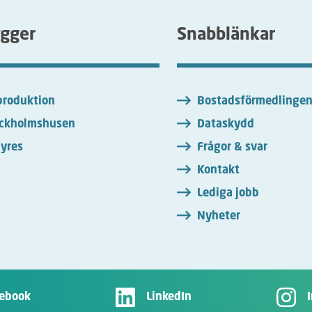
ygger
Snabblänkar
roduktion
Bostadsförmedlinge
ckholmshusen
Dataskydd
yres
Frågor & svar
Kontakt
Lediga jobb
Nyheter
ebook
LinkedIn