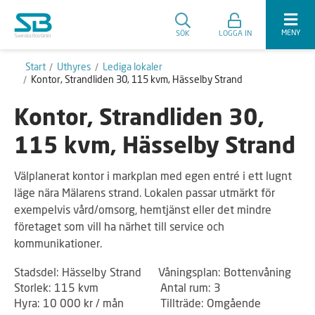
MENY
SÖK
LOGGA IN
Start
Uthyres
Lediga lokaler
Kontor, Strandliden 30, 115 kvm, Hässelby Strand
Kontor, Strandliden 30,
115 kvm, Hässelby Strand
Välplanerat kontor i markplan med egen entré i ett lugnt
läge nära Mälarens strand. Lokalen passar utmärkt för
exempelvis vård/omsorg, hemtjänst eller det mindre
företaget som vill ha närhet till service och
kommunikationer.
Stadsdel: Hässelby Strand Våningsplan: Bottenvåning
Storlek: 115 kvm Antal rum: 3
Hyra: 10 000 kr / mån Tillträde: Omgående