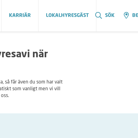
KARRIÄR
LOKALHYRESGÄST
SÖK
BE
yresavi när
ga, så får även du som har valt
iskt som vanligt men vi vill
n oss.