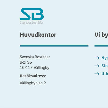
Huvudkontor
Vi b
Svenska Bostäder
Nyp
Box 95
Sto
162 12 Vällingby
Uth
Besöksadress:
Vällingbyplan 2