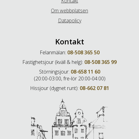
Kontakt
är inloggad på din bank.
Om webbplatsen
Använd den senaste versionen
Datapolicy
För att du ska kunna logga in med BankID måste det
vara utfärdat av en bank. Dessutom måste du ha
den senaste versionen installerad. Du kan testa ditt
Kontakt
BankID via följande länk:
https://test.bankid.com/
.
Kontakta din bank om du får ett felmeddelande.
Felanmälan:
08-508 365 50
Fastighetsjour (kväll & helg):
08-508 365 99
Störningsjour:
08-658 11 60
(20:00-03:00, fre-lör 20:00-04:00)
Hissjour (dygnet runt):
08-662 07 81