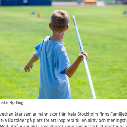
redrik Hjertling
aveckan åter samlar människor från hela Stockholm finns Familje
ka Bostäder på plats för att inspirera till en aktiv och meningsfu
Med utgångspunkt i samarbetet kring sommaraktiviteter för bar