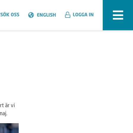
SÖK OSS
LOGGA IN
ENGLISH
t är vi
maj.