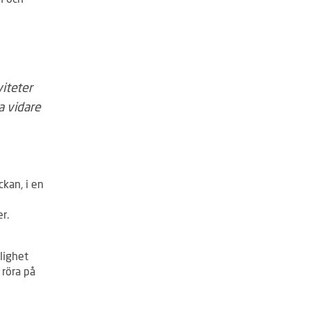
viteter
a vidare
kan, i en
i
r.
lighet
 röra på