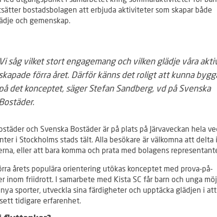
tsätter bostadsbolagen att erbjuda aktiviteter som skapar både
lädje och gemenskap.
Vi såg vilket stort engagemang och vilken glädje våra akti
skapade förra året. Därför känns det roligt att kunna bygg
på det konceptet, säger Stefan Sandberg, vd på Svenska
Bostäder.
ostäder och Svenska Bostäder är på plats på Järvaveckan hela vec
er i Stockholms stads tält. Alla besökare är välkomna att delta 
terna, eller att bara komma och prata med bolagens representante
örra årets populära orientering utökas konceptet med prova-på-
er inom friidrott. I samarbete med Kista SC får barn och unga möj
 nya sporter, utveckla sina färdigheter och upptäcka glädjen i att
sett tidigare erfarenhet.