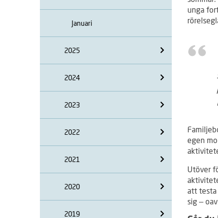
unga for
rörelseg
Januari
2025
2024
2023
Familjeb
2022
egen mont
aktivite
2021
Utöver f
aktivitet
2020
att testa
sig – oav
2019