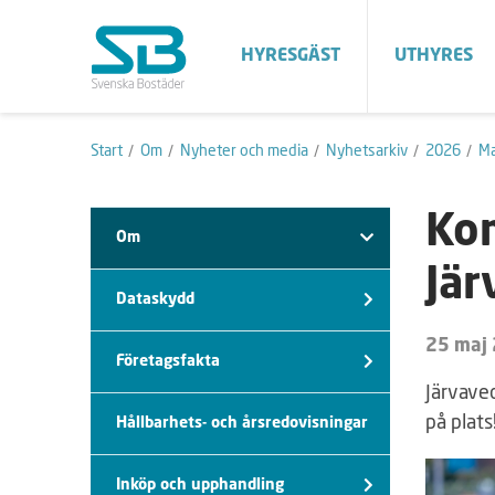
HYRESGÄST
UTHYRES
Start
Om
Nyheter och media
Nyhetsarkiv
2026
Ma
Kom
Om
Jär
Dataskydd
25 maj
Företagsfakta
Järvavec
på plats
Hållbarhets- och årsredovisningar
Inköp och upphandling