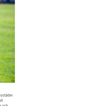
bostäder
ll
n och