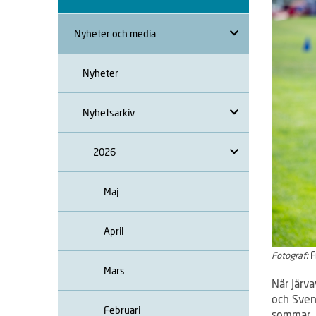
Nyheter och media
Nyheter
Nyhetsarkiv
2026
Maj
April
Fotograf:
F
Mars
När Järv
och Svens
Februari
sommar. 