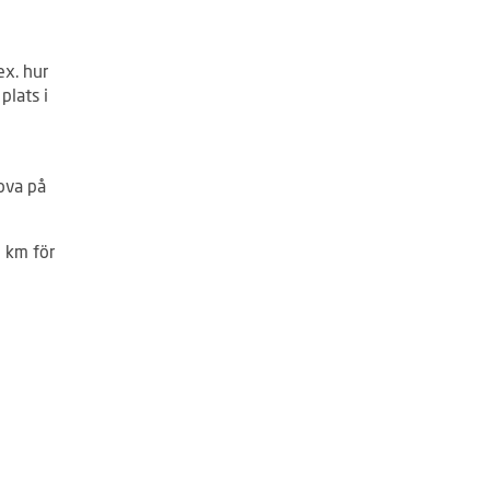
ex. hur
plats i
ova på
5 km för