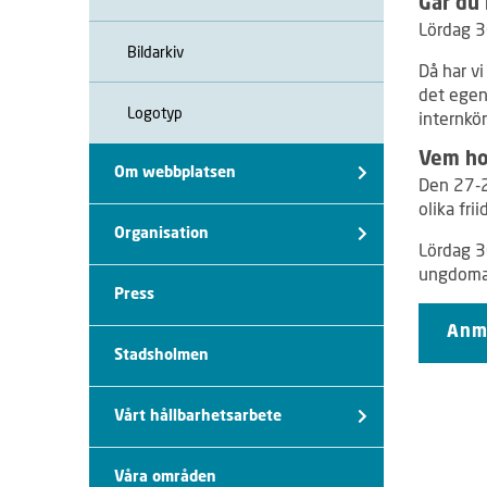
Går du 
Lördag 3
Bildarkiv
Då har vi
det egent
Logotyp
internkö
Vem ho
Om webbplatsen
Den 27-2
olika fri
Organisation
Lördag 30
ungdomar
Press
Anmä
Stadsholmen
Vårt hållbarhetsarbete
Våra områden