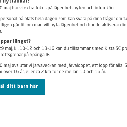
i flyttankar?
0 maj har vi extra fokus på lägenhetsbyten och internkön.
 personal på plats hela dagen som kan svara på dina frågor om t.
ligen går till om man vill byta lägenhet och hur du aktiverar din 
n.
ppar längst?
9 maj, kl. 10-12 och 13-16 kan du tillsammans med Kista SC pr
idrottsgrenar på Spånga IP.
 maj avslutar vi Järvaveckan med Järvaloppet, ett lopp för alla! 
 över 16 år, eller ca 2 km för de mellan 10 och 16 år.
l ditt barn här