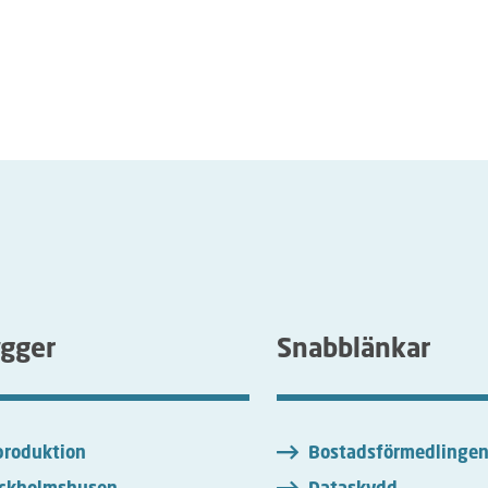
ygger
Snabblänkar
roduktion
Bostadsförmedlinge