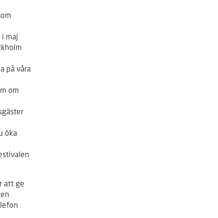
 som
 i maj
ockholm
na på våra
ium om
sgäster
u öka
estivalen
r att ge
 en
elefon