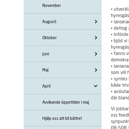
November
• utveckl
hyresgäs
• lanser
Augusti
• deltog
• införde
Oktober
• bjöd vi
hyresgäs
• fanns v
Juni
demokra
• lansera
Maj
som vill 
• syntes 
både tri
April
• avslut
där blan
Avvikande öppettider i maj
Vi jobbar
oss feed
Hjälp oss att bli bättre!
synpunkt
08-508 