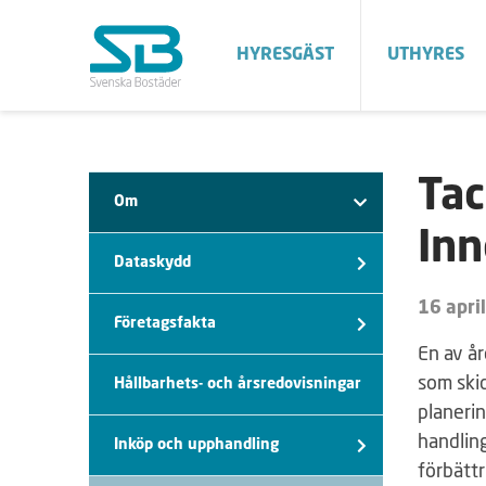
HYRESGÄST
UTHYRES
Tac
Om
Inn
Dataskydd
16 apri
Företagsfakta
En av år
som skic
Hållbarhets- och årsredovisningar
planerin
handlin
Inköp och upphandling
förbättr