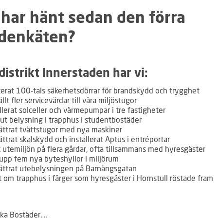
 har hänt sedan den förra
denkäten?
 distrikt Innerstaden har vi:
erat 100-tals säkerhetsdörrar för brandskydd och trygghet
llt fler servicevärdar till våra miljöstugor
llerat solceller och värmepumpar i tre fastigheter
 ut belysning i trapphus i studentbostäder
ättrat tvättstugor med nya maskiner
ttrat skalskydd och installerat Aptus i entréportar
t utemiljön på flera gårdar, ofta tillsammans med hyresgäster
 upp fem nya byteshyllor i miljörum
ättrat utebelysningen på Barnängsgatan
t om trapphus i färger som hyresgäster i Hornstull
röstade fram
ska Bostäder…