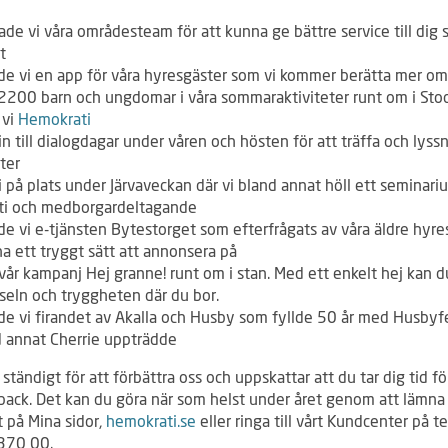
ade vi våra områdesteam för att kunna ge bättre service till dig
t
ade vi en app för våra hyresgäster som vi kommer berätta mer om
 2200 barn och ungdomar i våra sommaraktiviteter runt om i St
 vi
Hemokrati
 in till dialogdagar under våren och hösten för att träffa och lyss
ter
i på plats under Järvaveckan där vi bland annat höll ett seminar
ti och medborgardeltagande
de vi e-tjänsten Bytestorget som efterfrågats av våra äldre hyre
ha ett tryggt sätt att annonsera på
vår kampanj Hej granne! runt om i stan. Med ett enkelt hej kan d
vseln och tryggheten där du bor.
ade vi firandet av Akalla och Husby som fyllde 50 år med Husbyf
d annat Cherrie uppträdde
 ständigt för att förbättra oss och uppskattar att du tar dig tid fö
back. Det kan du göra när som helst under året genom att lämna
 på Mina sidor,
hemokrati.se
eller ringa till vårt Kundcenter på t
370 00.