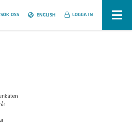
SÖK OSS
LOGGA IN
ENGLISH
denkäten
vår
ar