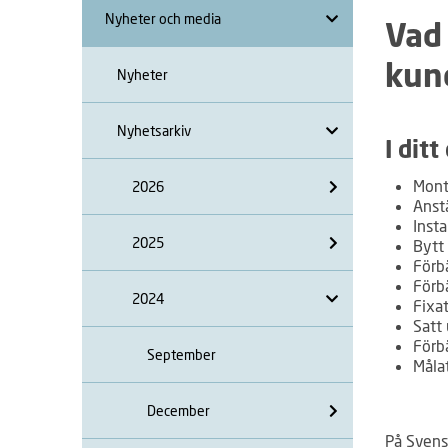
Nyheter och media
Vad
kun
Nyheter
Nyhetsarkiv
I ditt
Mont
2026
Anstä
Insta
2025
Bytt
Förb
Förbä
2024
Fixa
Satt
Förb
September
Måla
December
På Sven