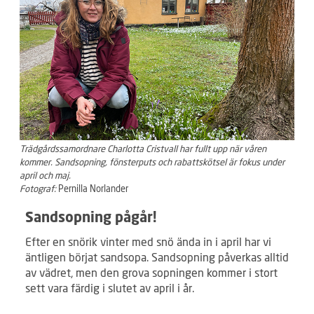
Trädgårdssamordnare Charlotta Cristvall har fullt upp när våren
kommer. Sandsopning, fönsterputs och rabattskötsel är fokus under
april och maj.
Fotograf:
Pernilla Norlander
Sandsopning pågår!
Efter en snörik vinter med snö ända in i april har vi
äntligen börjat sandsopa. Sandsopning påverkas alltid
av vädret, men den grova sopningen kommer i stort
sett vara färdig i slutet av april i år.