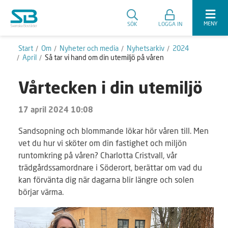
MENY
SÖK
LOGGA IN
Start
Om
Nyheter och media
Nyhetsarkiv
2024
April
Så tar vi hand om din utemiljö på våren
Vårtecken i din utemiljö
17 april 2024 10:08
Sandsopning och blommande lökar hör våren till. Men
vet du hur vi sköter om din fastighet och miljön
runtomkring på våren? Charlotta Cristvall, vår
trädgårdssamordnare i Söderort, berättar om vad du
kan förvänta dig när dagarna blir längre och solen
börjar värma.