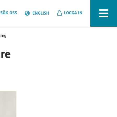
SÖK OSS
LOGGA IN
ENGLISH
ning
are