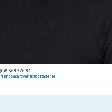
 (0)8-508 376 84
ars.lindblad@svenskabostader.se