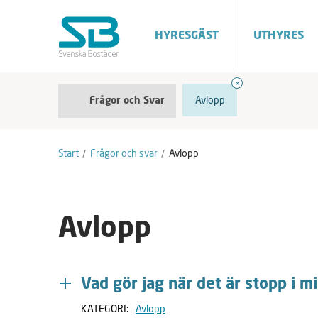
HYRESGÄST
UTHYRES
F
A
Avlopp
Frågor och Svar
r
v
å
m
g
a
o
r
Start
Frågor och svar
Avlopp
r
k
o
e
c
r
h
a
S
Avlopp
v
a
r
Vad gör jag när det är stopp i mi
KATEGORI:
Avlopp