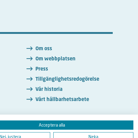
n
Om oss
Om webbplatsen
Press
Tillgänglighetsredogörelse
Vår historia
Vårt hållbarhetsarbete
Acceptera alla
Instagram
Nej, justera
Neka