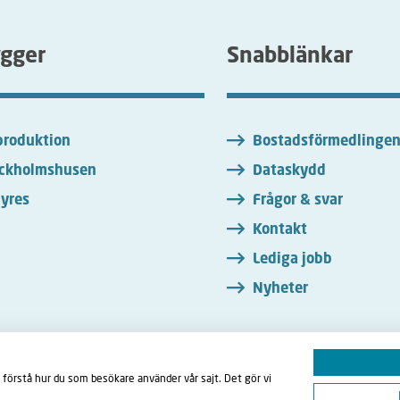
ygger
Snabblänkar
roduktion
Bostadsförmedlinge
ckholmshusen
Dataskydd
yres
Frågor & svar
Kontakt
Lediga jobb
Nyheter
 förstå hur du som besökare använder vår sajt. Det gör vi
ebook
LinkedIn