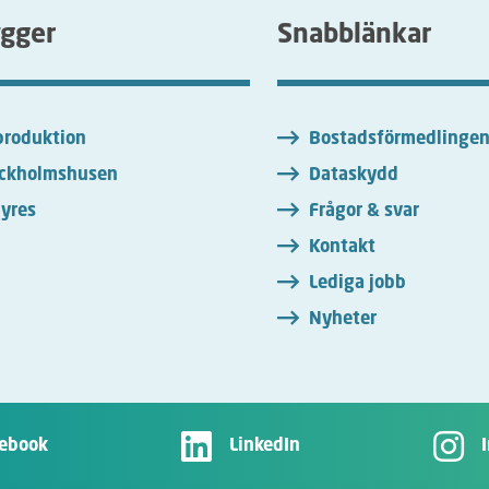
ygger
Snabblänkar
roduktion
Bostadsförmedlinge
ckholmshusen
Dataskydd
yres
Frågor & svar
Kontakt
Lediga jobb
Nyheter
ebook
LinkedIn