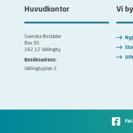
Huvudkontor
Vi b
Svenska Bostäder
Nyp
Box 95
Sto
162 12 Vällingby
Uth
Besöksadress:
Vällingbyplan 2
Fac